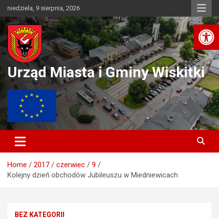
Skip
niedziela, 9 sierpnia, 2026
to
Ot
content
Urząd Miasta i Gminy Wiskitki
Home
2017
czerwiec
9
Kolejny dzień obchodów Jubileuszu w Miedniewicach
BEZ KATEGORII