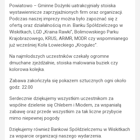
Powiatowo – Gminne Dożynki uatrakcyjniały stoiska
wystawiennicze zaprzyjaźnionych firm oraz organizacji.
Podczas naszej imprezy można było zapoznać się z
ofertą oraz działalnością m.in. Banku Spółdzielczego w
Wiskitkach, LGD „Kraina Rawki”, Bolimowskiego Parku
Krajobrazowego, KRUS, ARiMR, MODR czy wspomnianego
już wcześniej Koła Łowieckiego „Krogulec”.
Na najmłodszych uczestników czekały ogromne
dmuchane zjeżdżalnie, stoiska malowania buziek czy
kolorowa kolejka.
Zabawa zakończyła się pokazem sztucznych ogni około
godz. 22.00
Serdecznie dziękujemy wszystkim uczestnikom za
wspólne dzielenie się Chlebem i Miodem, za wspaniałą
zabawę oraz przede wszystkim za tak liczne przybycie
mimo niepewnej pogody.
Dziękujemy również Bankowi Spółdzielczemu w Wiskitkach
za wsparcie organizacji naszego wydarzenia.