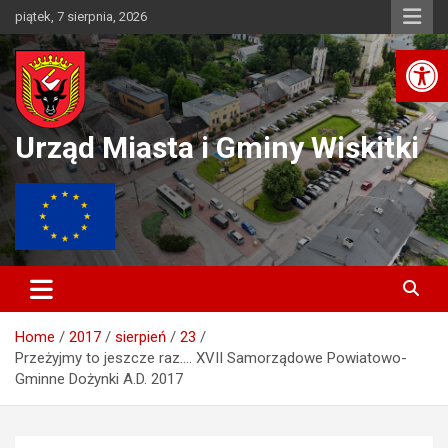
Skip
piątek, 7 sierpnia, 2026
to
Ot
content
Urząd Miasta i Gminy Wiskitki
Home
2017
sierpień
23
Przeżyjmy to jeszcze raz…. XVII Samorządowe Powiatowo-
Gminne Dożynki A.D. 2017