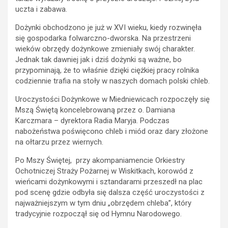
uczta i zabawa.
Dożynki obchodzono je już w XVI wieku, kiedy rozwinęła
się gospodarka folwarczno-dworska. Na przestrzeni
wieków obrzędy dożynkowe zmieniały swój charakter.
Jednak tak dawniej jak i dziś dożynki są ważne, bo
przypominają, że to właśnie dzięki ciężkiej pracy rolnika
codziennie trafia na stoły w naszych domach polski chleb.
Uroczystości Dożynkowe w Miedniewicach rozpoczęły się
Mszą Świętą koncelebrowaną przez o. Damiana
Karczmara – dyrektora Radia Maryja. Podczas
nabożeństwa poświęcono chleb i miód oraz dary złożone
na ołtarzu przez wiernych.
Po Mszy Świętej, przy akompaniamencie Orkiestry
Ochotniczej Straży Pożarnej w Wiskitkach, korowód z
wieńcami dożynkowymi i sztandarami przeszedł na plac
pod scenę gdzie odbyła się dalsza część uroczystości z
najważniejszym w tym dniu „obrzędem chleba”, który
tradycyjnie rozpoczął się od Hymnu Narodowego.