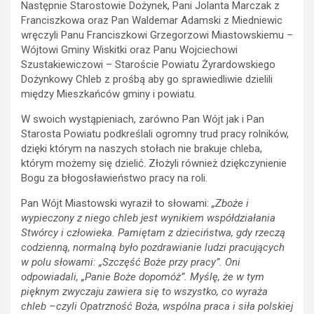
Następnie Starostowie Dożynek, Pani Jolanta Marczak z
Franciszkowa oraz Pan Waldemar Adamski z Miedniewic
wręczyli Panu Franciszkowi Grzegorzowi Miastowskiemu –
Wójtowi Gminy Wiskitki oraz Panu Wojciechowi
Szustakiewiczowi – Staroście Powiatu Żyrardowskiego
Dożynkowy Chleb z prośbą aby go sprawiedliwie dzielili
między Mieszkańców gminy i powiatu.
W swoich wystąpieniach, zarówno Pan Wójt jak i Pan
Starosta Powiatu podkreślali ogromny trud pracy rolników,
dzięki którym na naszych stołach nie brakuje chleba,
którym możemy się dzielić. Złożyli również dziękczynienie
Bogu za błogosławieństwo pracy na roli.
Pan Wójt Miastowski wyraził to słowami:
„Zboże i
wypieczony z niego chleb jest wynikiem współdziałania
Stwórcy i człowieka. Pamiętam z dzieciństwa, gdy rzeczą
codzienną, normalną było pozdrawianie ludzi pracujących
w polu słowami: „Szczęść Boże przy pracy”. Oni
odpowiadali, „Panie Boże dopomóż”. Myślę, że w tym
pięknym zwyczaju zawiera się to wszystko, co wyraża
chleb –czyli Opatrzność Boża, wspólna praca i siła polskiej