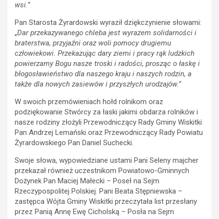
wsi.”
Pan Starosta Żyrardowski wyraził dziękczynienie słowami:
„
Dar przekazywanego chleba jest wyrazem solidarności i
braterstwa, przyjaźni oraz woli pomocy drugiemu
człowiekowi. Przekazując dary ziemi i pracy rąk ludzkich
powierzamy Bogu nasze troski i radości, prosząc o łaskę i
błogosławieństwo dla naszego kraju i naszych rodzin, a
także dla nowych zasiewów i przyszłych urodzajów.”
W swoich przemówieniach hołd rolnikom oraz
podziękowanie Stwórcy za łaski jakimi obdarza rolników i
nasze rodziny złożyli Przewodniczący Rady Gminy Wiskitki
Pan Andrzej Lemański oraz Przewodniczący Rady Powiatu
Żyrardowskiego Pan Daniel Suchecki.
Swoje słowa, wypowiedziane ustami Pani Seleny majcher
przekazał również uczestnikom Powiatowo-Gminnych
Dożynek Pan Maciej Małecki – Poseł na Sejm
Rzeczypospolitej Polskiej. Pani Beata Stępniewska –
zastępca Wójta Gminy Wiskitki przeczytała list przesłany
przez Panią Annę Ewę Cicholską – Posła na Sejm