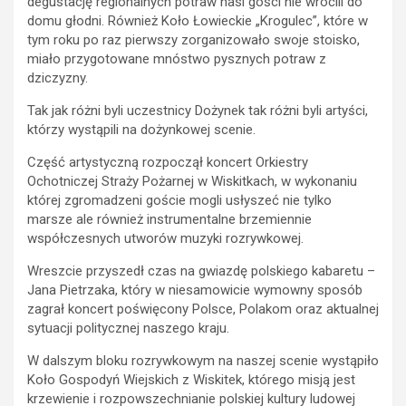
degustację regionalnych potraw nasi gości nie wrócili do
domu głodni. Również Koło Łowieckie „Krogulec”, które w
tym roku po raz pierwszy zorganizowało swoje stoisko,
miało przygotowane mnóstwo pysznych potraw z
dziczyzny.
Tak jak różni byli uczestnicy Dożynek tak różni byli artyści,
którzy wystąpili na dożynkowej scenie.
Część artystyczną rozpoczął koncert Orkiestry
Ochotniczej Straży Pożarnej w Wiskitkach, w wykonaniu
której zgromadzeni goście mogli usłyszeć nie tylko
marsze ale również instrumentalne brzemiennie
współczesnych utworów muzyki rozrywkowej.
Wreszcie przyszedł czas na gwiazdę polskiego kabaretu –
Jana Pietrzaka, który w niesamowicie wymowny sposób
zagrał koncert poświęcony Polsce, Polakom oraz aktualnej
sytuacji politycznej naszego kraju.
W dalszym bloku rozrywkowym na naszej scenie wystąpiło
Koło Gospodyń Wiejskich z Wiskitek, którego misją jest
krzewienie i rozpowszechnianie polskiej kultury ludowej