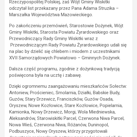
Rzeczypospolitej Polskiej, zaś Wójt Gminy Wiskitki
odczytał list przekazany przez Pana Adama Struzika –
Marszałka Województwa Mazowieckiego.
Po zakończeniu przemówień, Starostowie Dożynek, Wójt
Gminy Wiskitki, Starosta Powiatu Żyrardowskiego oraz
Przewodniczący Rady Gminy Wiskitki wraz z
Przewodniczącym Rady Powiatu Żyrardowskiego udali się
na plac by dzielić się chlebem i miodem z uczestnikami
XVII Samorządowych Powiatowo – Gminnych Dożynek.
Dalsza część programu, zgodnie z dożynkową tradycją
poświęcona była na ucztę i zabawę.
Dzięki ogromnemu zaangażowaniu mieszkańców Sołectw:
Antoniew, Prościeniec, Smolarnia, Działki, Babskie Budy,
Guzów, Stary Drzewicz, Franciszków, Guzów Osada,
Oryszew, Nowe Kozłowice, Stare Kozłowice, Popielarnia,
Kamionka, Nowy Drzewicz, Morgi, Wola Miedniewska,
Aleksandrów, Starowiskitki Parcel, Czerwona Niwa Parcel,
Nowa Wieś, Czerwona Niwa, Różanów, Duninopol,
Podbuszyce, Nowy Oryszew, którzy przygotowali