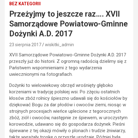
BEZ KATEGORII
Przeżyjmy to jeszcze raz…. XVII
Samorządowe Powiatowo-Gminne
Dożynki A.D. 2017
23 sierpnia 2017
wiskitki_admin
XVII Samorządowe Powiatowo-Gminne Dożynki A.D. 2017
przeszły już do historii. Z ogromną radością dzielimy się z
Państwem wspomnieniami z tego wydarzenia
uwiecznionymi na fotografiach.
Dożynki to wielowiekowy obrzęd wrośnięty głęboko
korzeniami w tradycję polskiej wsi. Po zżęciu ostatnich
kłosów zbóż rolnicy śpieszno udawali się do kościołów by
dziękować Bogu za dar płodów i owoców ziemi, niosąc w
strojnych procesjach wieńce uplecione z tegorocznych
zbóż, ziół i owoców, następnie ze śpiewem, w uroczystym
korowodzie, udawano się do gospodarza dożynek. Pieśni
śpiewane z tej okazji mówiły o plonach i trudzie żniwiarzy,
także wyrażały troskę o przyszłe urodzaje. Później była