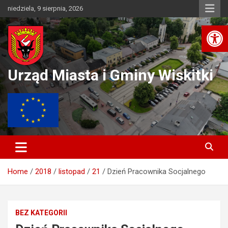
Skip
niedziela, 9 sierpnia, 2026
to
Ot
content
Urząd Miasta i Gminy Wiskitki
Home
2018
listopad
21
Dzień Pracownika Socjalnego
BEZ KATEGORII