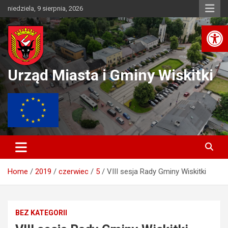
Skip
niedziela, 9 sierpnia, 2026
to
Ot
content
Urząd Miasta i Gminy Wiskitki
Home
2019
czerwiec
5
VIII sesja Rady Gminy Wiskitki
BEZ KATEGORII