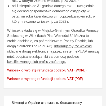
rok, w którym złożono wniosek tj. za 2021 r.,
od 1 sierpnia do 31 grudnia danego roku – uwzględnia
się dochód gospodarstwa domowego osiągnięty w
ostatnim roku kalendarzowym poprzedzającym rok, w
którym złożono wniosek tj. za 2022 r.
Wniosek składa się w Miejsko-Gminnym Ośrodku Pomocy
Społecznej w Wiskitkach Plac Wolności 34 Można to
zrobić osobiście, za pośrednictwem Poczty Polskiej lub
drogą elektroniczną (ePUAP).
Informujemy, że wnioski
składane drogą elektroniczną przez system ePUAP muszą
mieć podpisane załączniki za pomocą podpisu
kwalifikowanego lub profilu zaufanego.
Wniosek o wypłatę refundacji podatku VAT (WORD)
Wniosek o wypłatę refundacji podatku VAT (PDF)
Nawigacja
Біженці з України отримають безкоштовну