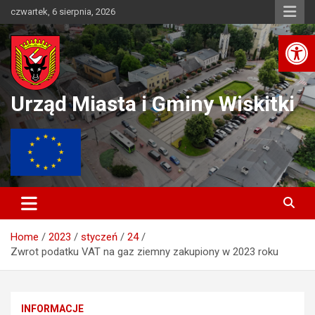
Skip
czwartek, 6 sierpnia, 2026
to
Ot
content
Urząd Miasta i Gminy Wiskitki
Home
2023
styczeń
24
Zwrot podatku VAT na gaz ziemny zakupiony w 2023 roku
INFORMACJE